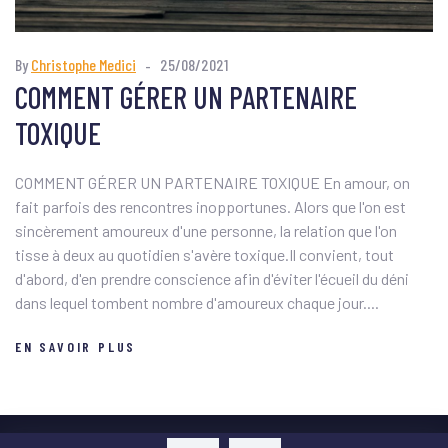
By
Christophe Medici
25/08/2021
COMMENT GÉRER UN PARTENAIRE
TOXIQUE
COMMENT GÉRER UN PARTENAIRE TOXIQUE En amour, on
fait parfois des rencontres inopportunes. Alors que l'on est
sincèrement amoureux d'une personne, la relation que l'on
tisse à deux au quotidien s'avère toxique.Il convient, tout
d'abord, d'en prendre conscience afin d'éviter l'écueil du déni
dans lequel tombent nombre d'amoureux chaque jour....
EN SAVOIR PLUS