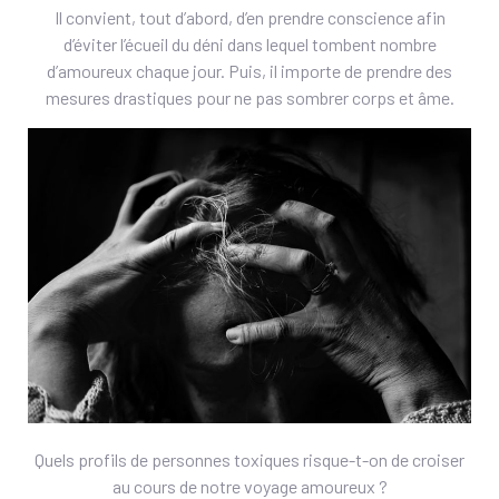
Il convient, tout d’abord, d’en prendre conscience afin
d’éviter l’écueil du déni dans lequel tombent nombre
d’amoureux chaque jour. Puis, il importe de prendre des
mesures drastiques pour ne pas sombrer corps et âme.
Quels profils de personnes toxiques risque-t-on de croiser
au cours de notre voyage amoureux ?