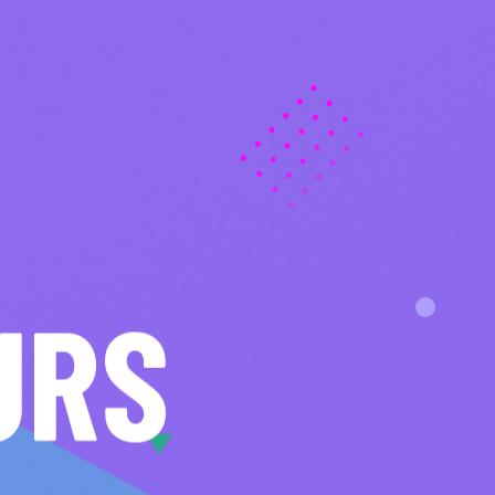
U
R
S