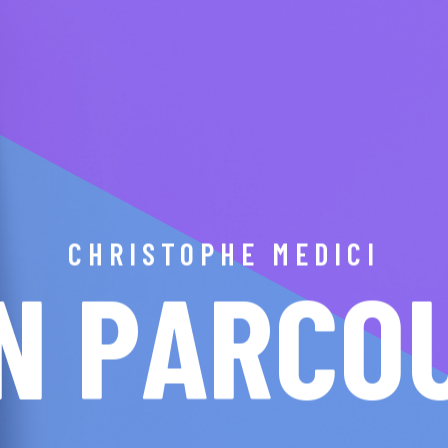
CHRISTOPHE MEDICI
N
P
A
R
C
O