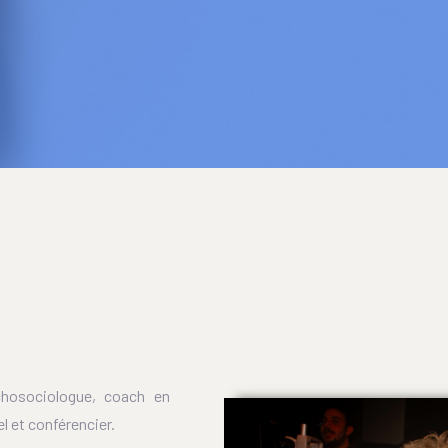
chosociologue, coach en
 et conférencier.