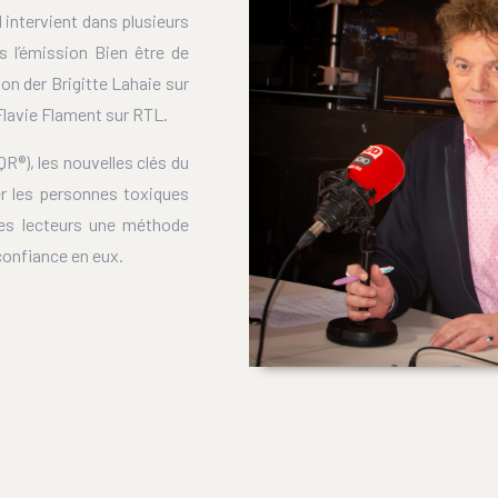
 intervient dans plusieurs
 l’émission Bien être de
ion der Brigitte Lahaie sur
Flavie Flament sur RTL.
QR®), les nouvelles clés du
er les personnes toxiques
ses lecteurs une méthode
 confiance en eux.