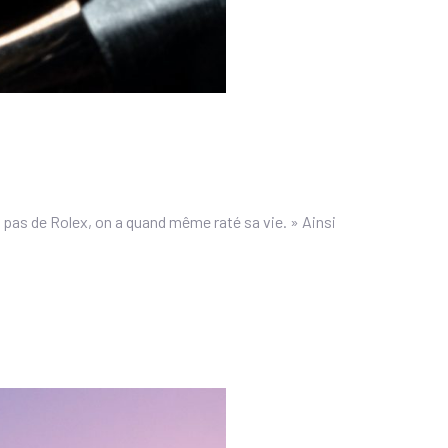
 pas de Rolex, on a quand même raté sa vie. » Ainsi