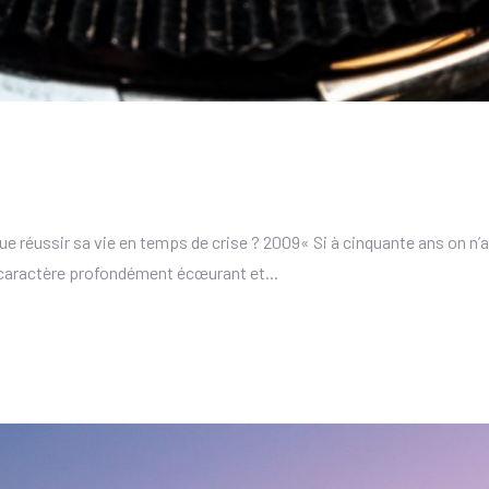
 réussir sa vie en temps de crise ? 2009« Si à cinquante ans on n’a
e caractère profondément écœurant et...