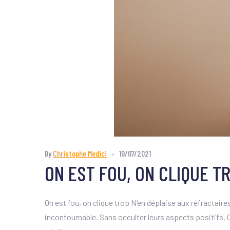
By
Christophe Medici
19/07/2021
ON EST FOU, ON CLIQUE T
On est fou, on clique trop N’en déplaise aux réfractair
incontournable. Sans occulter leurs aspects positifs, C