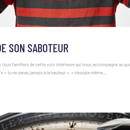
DE SON SABOTEUR
s familiers de cette voix intérieure qui nous accompagne au quotidi
 « tu ne seras jamais à la hauteur », « n’essaie même...